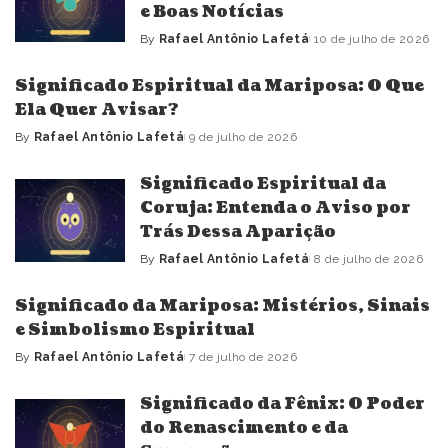
e Boas Notícias
By
Rafael Antônio Lafetá
10 de julho de 2026
Posted
by
Significado Espiritual da Mariposa: O Que
Ela Quer Avisar?
By
Rafael Antônio Lafetá
9 de julho de 2026
Posted
by
Significado Espiritual da
Coruja: Entenda o Aviso por
Trás Dessa Aparição
By
Rafael Antônio Lafetá
8 de julho de 2026
Posted
by
Significado da Mariposa: Mistérios, Sinais
e Simbolismo Espiritual
By
Rafael Antônio Lafetá
7 de julho de 2026
Posted
by
Significado da Fênix: O Poder
do Renascimento e da