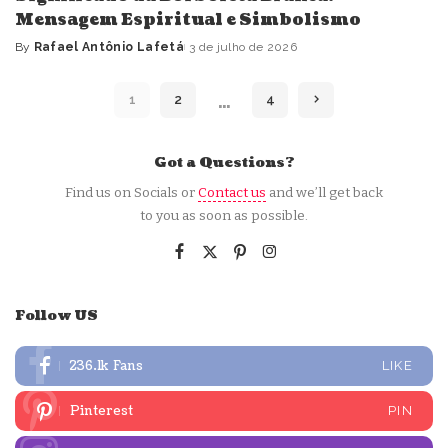
Mensagem Espiritual e Simbolismo
By
Rafael Antônio Lafetá
3 de julho de 2026
Posted
by
…
1
2
4
Got a Questions?
Find us on Socials or
Contact us
and we’ll get back
to you as soon as possible.
Follow US
236.1k
Fans
LIKE
Pinterest
PIN