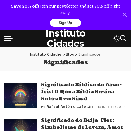
Save 20% off!
Join our newsletter and get 20% off right
away!
Sign Up
Instituto
Cidades
Instituto Cidades
>
Blog
>
Significados
Significados
Significado Bíblico do Arco-
Íris: O Que a Bíblia Ensina
Sobre Esse Sinal
By
Rafael Antônio Lafetá
10 de julho de 2026
Posted
by
Significado do Beija-Flor:
Simbolismo de Leveza, Amor