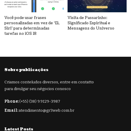
Você pode usar frases
Visita de Passarinho:
personalizadas em vez de ‘Ei,
Significado Espiritual e
Siri’ para determinadas
Mensagens do Universo
tarefas no iOS 18
Sobre publicações
Criamos conteíudos diversos, entre em contatto
para divulgar seu négocios conosco
Phone:
(+55) (38) 9.9129-3987
Email:
atendimento@gr3web.com.br
Latest Posts