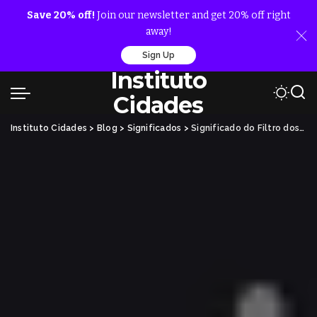
Save 20% off!
Join our newsletter and get 20% off right
away!
Sign Up
Instituto
Cidades
Instituto Cidades
>
Blog
>
Significados
>
Significado do Filtro dos Sonhos: Origem, Proteção e Energia Espiritual