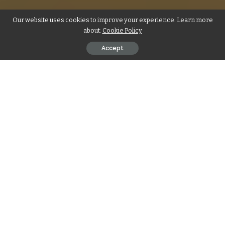
Our website uses cookies to improve your experience. Learn more
about:
Cookie Policy
Accept
Filtro dos Sonhos: Um Símbolo de Luz,
Proteção e Energia Ancestral
O
Significado do Filtro dos Sonhos: Origem, Proteção e
Energia Espiritual
está enraizado em tradições ancestrais
que vão muito além do visual encantador desse amuleto. O
filtro dos sonhos, conhecido também como dreamcatcher, é
um objeto sagrado de origem indígena. Ele tem a função de
filtrar energias, protegendo quem dorme de pesadelos
enquanto permite só as vibrações e sonhos positivos
passarem. Amarrado por fios em formato de teia e adornado
com penas, o filtro dos sonhos é mais que um enfeite:
carrega consigo profundo simbolismo de proteção