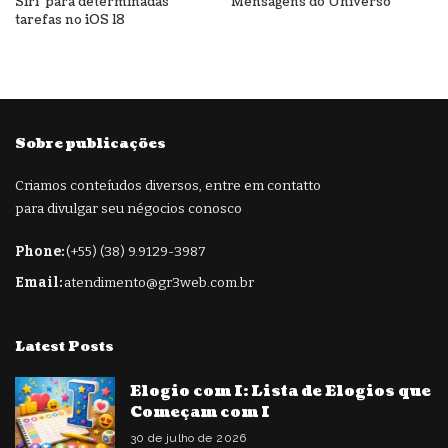
Siri’ para determinadas
Mensagens do Universo
tarefas no iOS 18
Sobre publicações
Criamos conteíudos diversos, entre em contatto
para divulgar seu négocios conosco
Phone:
(+55) (38) 9.9129-3987
Email:
atendimento@gr3web.com.br
Latest Posts
Elogio com I: Lista de Elogios que
Começam com I
30 de julho de 2026