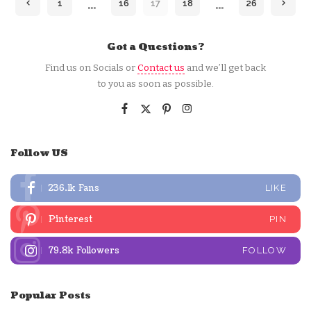
…
…
1
16
17
18
26
Got a Questions?
Find us on Socials or
Contact us
and we’ll get back
to you as soon as possible.
Follow US
236.1k
Fans
LIKE
Pinterest
PIN
79.8k
Followers
FOLLOW
Popular Posts