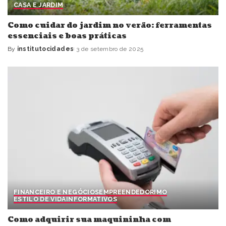
CASA E JARDIM
Como cuidar do jardim no verão: ferramentas
essenciais e boas práticas
By
institutocidades
3 de setembro de 2025
Posted
by
FINANCEIRO E NEGÓCIOS
EMPREENDEDORIMO
ESTILO DE VIDA
INFORMATIVOS
Como adquirir sua maquininha com