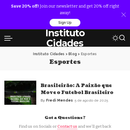
Save 20% off!
Join our newsletter and get 20% off right
away!
Sign Up
Instituto
Cidades
Instituto Cidades
>
Blog
>
Esportes
Esportes
Brasileirão: A Paixão que
Move o Futebol Brasileiro
By
Fredi Mendes
5 de agosto de 2025
Posted
by
Got a Questions?
Find us on Socials or
Contact us
and we’ll get back