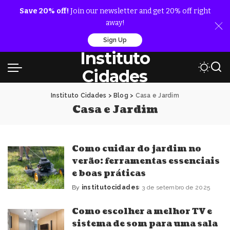
Save 20% off!
Join our newsletter and get 20% off right
away!
Sign Up
Instituto
Cidades
Instituto Cidades
>
Blog
>
Casa e Jardim
Casa e Jardim
Como cuidar do jardim no
verão: ferramentas essenciais
e boas práticas
By
institutocidades
3 de setembro de 2025
Posted
by
Como escolher a melhor TV e
sistema de som para uma sala