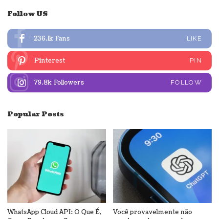
Follow US
236.1k
Fans
LIKE
Pinterest
PIN
79.8k
Followers
FOLLOW
Popular Posts
WhatsApp Cloud API: O Que É,
Você provavelmente não