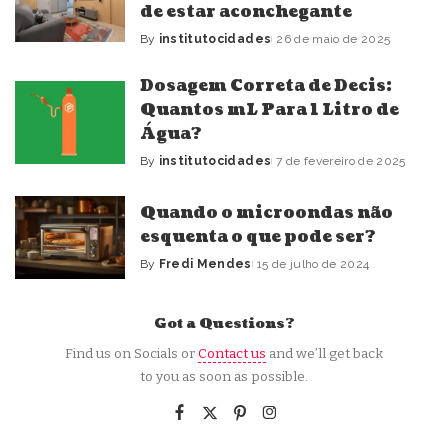
de estar aconchegante
By
institutocidades
26 de maio de 2025
Posted
by
Dosagem Correta de Decis:
Quantos mL Para 1 Litro de
Água?
By
institutocidades
7 de fevereiro de 2025
Posted
by
Quando o microondas não
esquenta o que pode ser?
By
Fredi Mendes
15 de julho de 2024
Posted
by
Got a Questions?
Find us on Socials or
Contact us
and we’ll get back
to you as soon as possible.