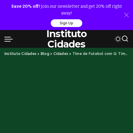
Save 20% off!
Join our newsletter and get 20% off right
away!
Sign Up
Instituto
Cidades
Instituto Cidades
>
Blog
>
Cidades
>
Time de Futebol com Q: Times de Futebol com a Letra Q do Brasil e do Mundo