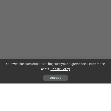
Our website uses cookies to improve your experience. Learn more
about:
Cookie Policy
Accept
Descubra os Times de Futebol com a
Letra Q: Curiosidades, Histórias e
Surpresas do Brasil ao Mundo