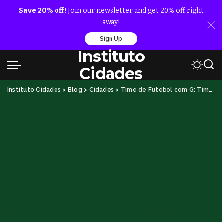
Save 20% off!
Join our newsletter and get 20% off right
away!
Sign Up
Instituto
Cidades
Instituto Cidades
>
Blog
>
Cidades
>
Time de Futebol com G: Times Famosos e Pouco Conhecidos com a Letra G