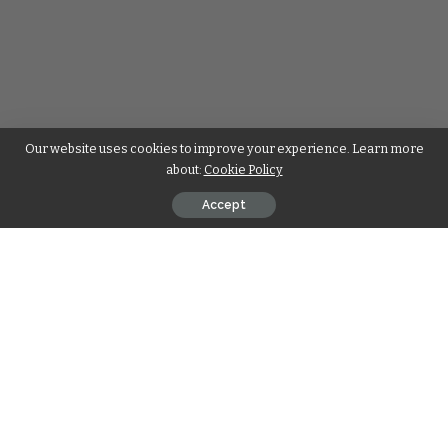
Our website uses cookies to improve your experience. Learn more
about:
Cookie Policy
Accept
Descubra Clubes Icônicos e
Surpreendentes: O Universo do
Futebol com a Letra G
Time de Futebol com G: Times Famosos e Pouco
Conhecidos com a Letra G
é uma excelente opção de
pesquisa para quem ama futebol e quer ampliar seus
conhecimentos sobre diferentes clubes do Brasil e do