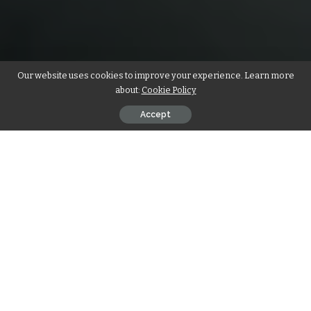
Our website uses cookies to improve your experience. Learn more
about:
Cookie Policy
Accept
As
apostas esportivas
são uma maneira emocionante de se
envolver com o mundo dos esportes, e conhecer os
diferentes tipos de apostas é fundamental para maximizar
suas chances de sucesso.
Neste artigo, vamos explorar os principais tipos de apostas
esportivas, incluindo opções populares como apostas de
sistema, além de fornecer informações sobre os mercados
mais utilizados.