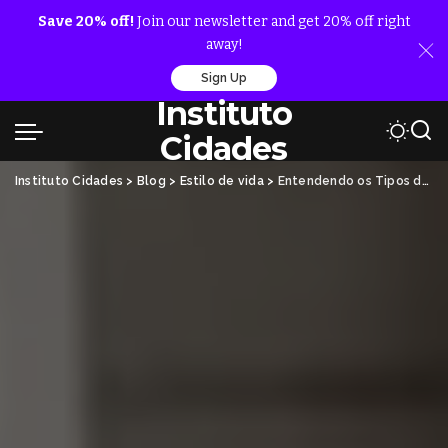
Save 20% off!
Join our newsletter and get 20% off right
away!
Sign Up
Instituto
Cidades
Instituto Cidades
>
Blog
>
Estilo de vida
>
Entendendo os Tipos de Apostas Esportivas