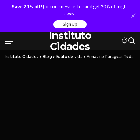
Save 20% off!
Join our newsletter and get 20% off right
away!
Sign Up
Instituto
Cidades
Instituto Cidades
>
Blog
>
Estilo de vida
>
Armas no Paraguai: Tudo o Que Você Precisa Saber Sobre Preços, Leis e Realidade do Mercado Paraguaio