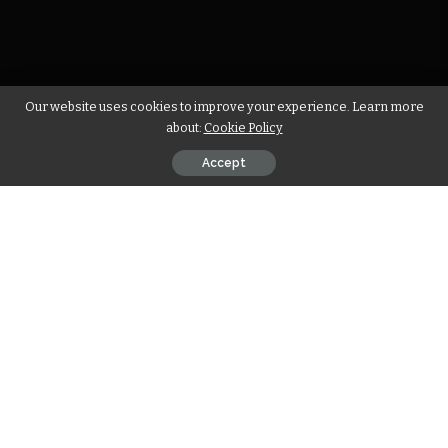
Our website uses cookies to improve your experience. Learn more
about:
Cookie Policy
Accept
Explorando Destinos: Descubra
Cidades Fascinantes com a Letra L no
Brasil e ao Redor do Mundo
A busca por
Cidades com L: Lista de Cidades com a Letra
L no Brasil e Mundo
revela uma variedade impressionante
de destinos para quem deseja expandir seus horizontes,
realizar estudos geográficos ou, simplesmente, alimentar a
curiosidade sobre cidades cujos nomes começam com essa
letra tão marcante. Seja para planejamento de viagens,