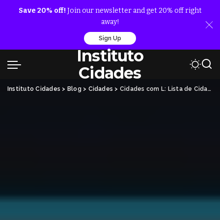
Save 20% off!
Join our newsletter and get 20% off right
away!
Sign Up
Instituto
Cidades
Instituto Cidades
>
Blog
>
Cidades
>
Cidades com L: Lista de Cidades com a Letra L no Brasil e Mundo