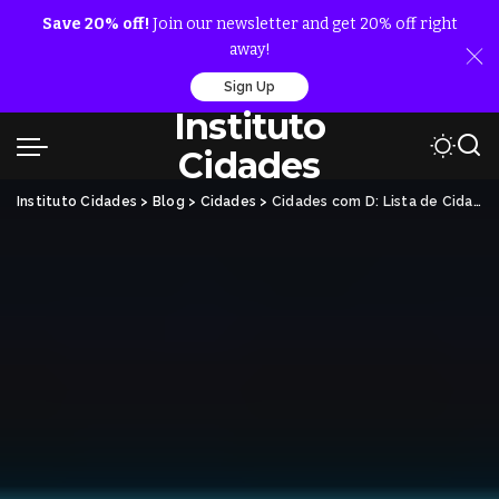
Save 20% off!
Join our newsletter and get 20% off right
away!
Sign Up
Instituto
Cidades
Instituto Cidades
>
Blog
>
Cidades
>
Cidades com D: Lista de Cidades com D no Brasil e no Mundo