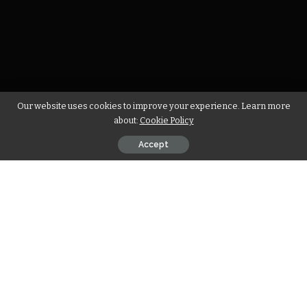
Our website uses cookies to improve your experience. Learn more
about:
Cookie Policy
Accept
Descobrindo Destinos: Cidades com D
pelo Brasil e pelo Mundo
Cidades com D: Lista de Cidades com D no Brasil e no
Mundo
é uma expressão que desperta a curiosidade de
quem adora viajar, estudar geografias, ou simplesmente se
surpreender com a diversidade urbana ao redor do planeta.
Procurar por cidades cujo nome começa pela letra D pode