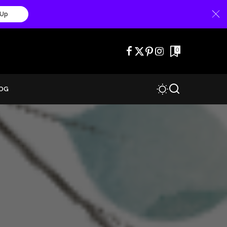
 Up
0
OG