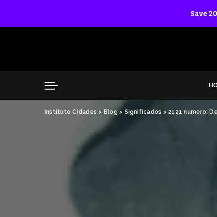
Save 20
H
Instituto Cidades
>
Blog
>
Significados
>
2121 numero: De