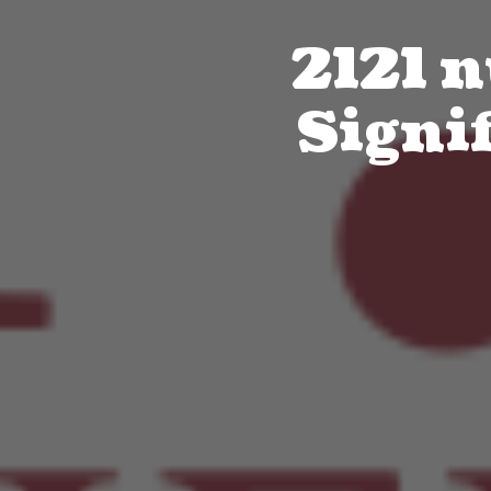
2121 
Signi