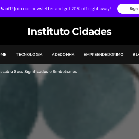
% off!
Join our newsletter and get 20% off right away!
Sign
Instituto Cidades
OME
TECNOLOGIA
ADEDONHA
EMPREENDEDORIMO
BL
scubra Seus Significados e Simbolismos