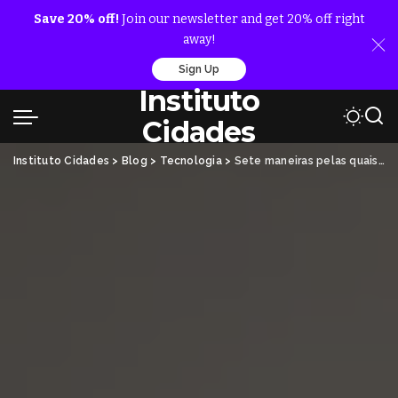
Save 20% off!
Join our newsletter and get 20% off right
away!
Sign Up
Instituto
Cidades
Instituto Cidades
>
Blog
>
Tecnologia
>
Sete maneiras pelas quais a tecnologia pode fazer com que você seja preso por algo que não fez