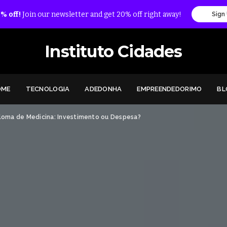
% off!
Join our newsletter and get 20% off right away!
Sign
Instituto Cidades
OME
TECNOLOGIA
ADEDONHA
EMPREENDEDORIMO
BL
ploma de Medicina: Investimento ou Despesa?