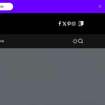
 Up
0
OG